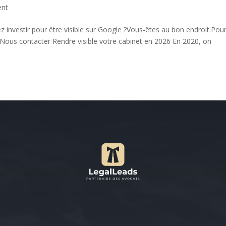
ent
investir pour être visible sur Google ?Vous-êtes au bon endroit.Pou
: Nous contacter Rendre visible votre cabinet en 2026 En 2020, on