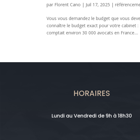
par
Florent Cano
|
Juil 17, 2025
|
référencem
Vous vous demandez le budget que vous devez 
connaître le budget exact pour votre cabinet 
comptait environ 30 000 avocats en France....
HORAIRES
Lundi au Vendredi de 9h à 18h30